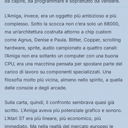
da capire, da programmare e soprattutto da vendere.
L’Amiga, invece, era un oggetto più ambizioso e più
complesso. Sotto la scocca non c’era solo un 68000,
ma un’architettura costruita attorno a chip custom
come Agnus, Denise e Paula. Blitter, Copper, scrolling
hardware, sprite, audio campionato a quattro canali:
l’Amiga non era soltanto un computer con una buona
CPU, era una macchina pensata per spostare parte del
carico di lavoro su componenti specializzati. Una
filosofia molto più vicina, almeno nello spirito, a quella
delle console e degli arcade.
Sulla carta, quindi, il confronto sembrava quasi già
scritto. L’Amiga aveva più potenziale grafico e sonoro.
L’Atari ST era più lineare, più economico, più
immediato. Ma nella realtà del mercato europeo le