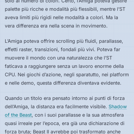
solo al numero di colori. Certo, l’Amiga poteva gestire
palette più ricche e modalità più flessibili, mentre l’ST
aveva limiti più rigidi nelle modalità a colori. Ma la
vera differenza era nella scena in movimento.
L’Amiga poteva offrire scrolling più fluidi, parallasse,
effetti raster, transizioni, fondali più vivi. Poteva far
muovere il mondo con una naturalezza che l’ST
faticava a raggiungere senza un lavoro enorme della
CPU. Nei giochi d’azione, negli sparatutto, nei platform
e nelle demo, questa differenza diventava evidente.
Quando un titolo era pensato intorno ai punti di forza
dell’Amiga, la distanza era facilmente visibile.
Shadow
of the Beast
, con i suoi parallasse e la sua atmosfera
quasi irreale per l’epoca, era già una dichiarazione di
forza bruta; Beast II avrebbe poi trasformato anche