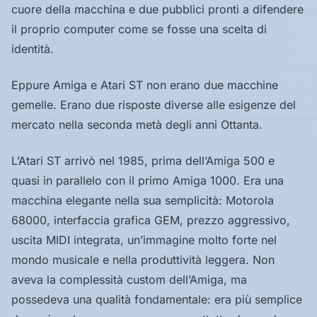
cuore della macchina e due pubblici pronti a difendere
Hardware
il proprio computer come se fosse una scelta di
identità.
PIATTAFORME
Eppure Amiga e Atari ST non erano due macchine
Tutte
le
gemelle. Erano due risposte diverse alle esigenze del
piattaforme
mercato nella seconda metà degli anni Ottanta.
Console
L’Atari ST arrivò nel 1985, prima dell’Amiga 500 e
quasi in parallelo con il primo Amiga 1000. Era una
Computer
macchina elegante nella sua semplicità: Motorola
68000, interfaccia grafica GEM, prezzo aggressivo,
uscita MIDI integrata, un’immagine molto forte nel
Arcade
mondo musicale e nella produttività leggera. Non
aveva la complessità custom dell’Amiga, ma
possedeva una qualità fondamentale: era più semplice