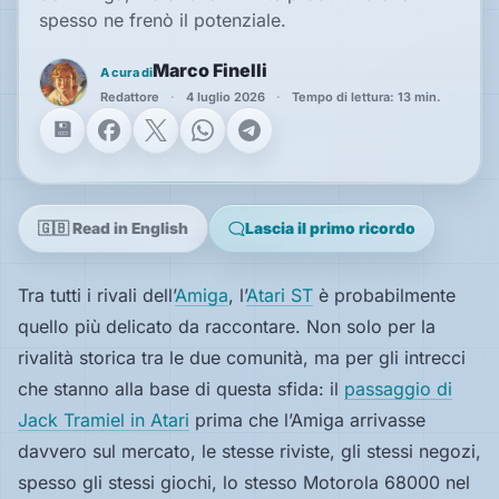
spesso ne frenò il potenziale.
Marco Finelli
Speciali
A cura di
Redattore
4 luglio 2026
Tempo di lettura: 13 min.
Facebook
X
WhatsApp
Telegram
Guide
Classici
giocabili
🇬🇧 Read in English
Lascia il primo ricordo
oggi
Emulatori
Tra tutti i rivali dell’
Amiga
, l’
Atari ST
è probabilmente
e
interpreti
quello più delicato da raccontare. Non solo per la
rivalità storica tra le due comunità, ma per gli intrecci
Memories
che stanno alla base di questa sfida: il
passaggio di
Jack Tramiel in Atari
prima che l’Amiga arrivasse
Interviste
davvero sul mercato, le stesse riviste, gli stessi negozi,
spesso gli stessi giochi, lo stesso Motorola 68000 nel