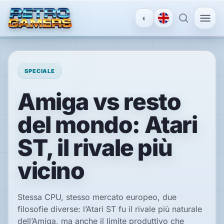
◐
MENU
×
SPECIALE
Amiga vs resto
ACCOUNT
del mondo: Atari
Accedi
/
Registrati
ST, il rivale più
vicino
SCOPRI
Recensioni
Stessa CPU, stesso mercato europeo, due
filosofie diverse: l’Atari ST fu il rivale più naturale
dell’Amiga, ma anche il limite produttivo che
News