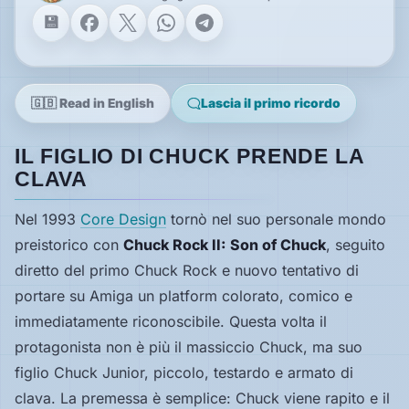
Facebook
X
WhatsApp
Telegram
Speciali
🇬🇧 Read in English
Lascia il primo ricordo
Guide
IL FIGLIO DI CHUCK PRENDE LA
Classici
CLAVA
giocabili
oggi
Nel 1993
Core Design
tornò nel suo personale mondo
Emulatori
e
preistorico con
Chuck Rock II: Son of Chuck
, seguito
interpreti
diretto del primo Chuck Rock e nuovo tentativo di
portare su Amiga un platform colorato, comico e
Memories
immediatamente riconoscibile. Questa volta il
protagonista non è più il massiccio Chuck, ma suo
Interviste
figlio Chuck Junior, piccolo, testardo e armato di
clava. La premessa è semplice: Chuck viene rapito e il