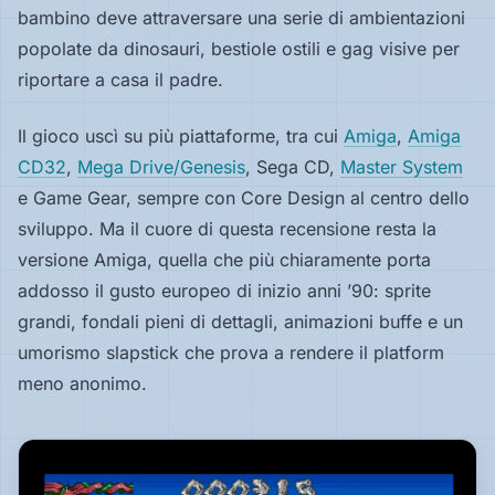
bambino deve attraversare una serie di ambientazioni
Hardware
popolate da dinosauri, bestiole ostili e gag visive per
riportare a casa il padre.
PIATTAFORME
Il gioco uscì su più piattaforme, tra cui
Amiga
,
Amiga
Tutte
le
CD32
,
Mega Drive/Genesis
, Sega CD,
Master System
piattaforme
e Game Gear, sempre con Core Design al centro dello
sviluppo. Ma il cuore di questa recensione resta la
Console
versione Amiga, quella che più chiaramente porta
addosso il gusto europeo di inizio anni ’90: sprite
Computer
grandi, fondali pieni di dettagli, animazioni buffe e un
umorismo slapstick che prova a rendere il platform
Arcade
meno anonimo.