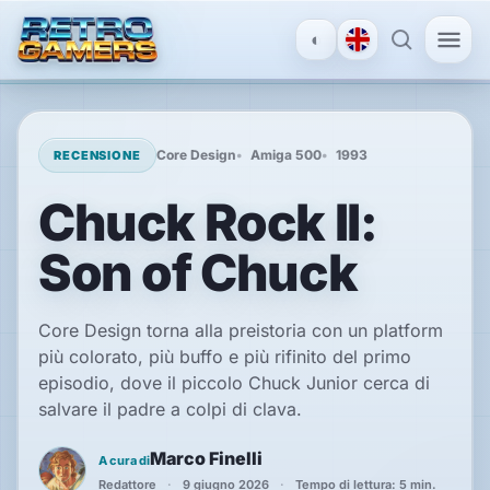
◐
MENU
×
Core Design
Amiga 500
1993
RECENSIONE
Chuck Rock II:
ACCOUNT
Son of Chuck
Accedi
/
Registrati
Core Design torna alla preistoria con un platform
più colorato, più buffo e più rifinito del primo
SCOPRI
episodio, dove il piccolo Chuck Junior cerca di
salvare il padre a colpi di clava.
Recensioni
Marco Finelli
A cura di
Redattore
9 giugno 2026
Tempo di lettura: 5 min.
News