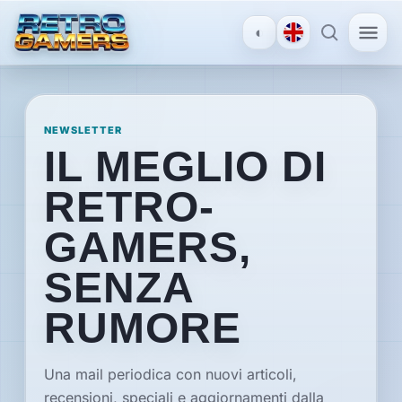
◐
MENU
×
NEWSLETTER
IL MEGLIO DI
ACCOUNT
RETRO-
Accedi
/
GAMERS,
Registrati
SENZA
SCOPRI
RUMORE
Recensioni
Una mail periodica con nuovi articoli,
recensioni, speciali e aggiornamenti dalla
News