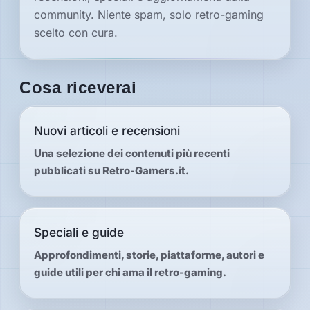
community. Niente spam, solo retro-gaming
scelto con cura.
Speciali
Cosa riceverai
Guide
Classici
Nuovi articoli e recensioni
giocabili
oggi
Una selezione dei contenuti più recenti
pubblicati su Retro-Gamers.it.
Emulatori
e
interpreti
Memories
Speciali e guide
Approfondimenti, storie, piattaforme, autori e
guide utili per chi ama il retro-gaming.
Interviste