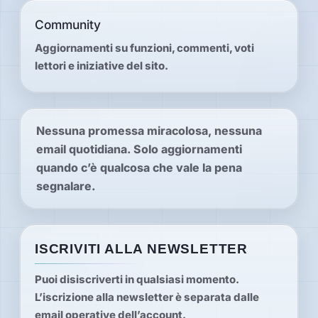
Hardware
Community
Aggiornamenti su funzioni, commenti, voti
lettori e iniziative del sito.
PIATTAFORME
Tutte
le
piattaforme
Nessuna promessa miracolosa, nessuna
email quotidiana. Solo aggiornamenti
Console
quando c’è qualcosa che vale la pena
segnalare.
Computer
Arcade
ISCRIVITI ALLA NEWSLETTER
Puoi disiscriverti in qualsiasi momento.
L’iscrizione alla newsletter è separata dalle
email operative dell’account.