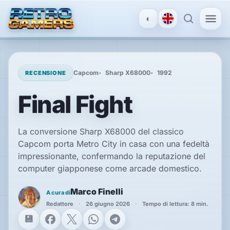
◐
MENU
×
Capcom
Sharp X68000
1992
RECENSIONE
Final Fight
ACCOUNT
Accedi
/
La conversione Sharp X68000 del classico
Registrati
Capcom porta Metro City in casa con una fedeltà
impressionante, confermando la reputazione del
computer giapponese come arcade domestico.
SCOPRI
Marco Finelli
A cura di
Recensioni
Redattore
26 giugno 2026
Tempo di lettura: 8 min.
Facebook
X
WhatsApp
Telegram
News