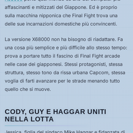
Hardware
affascinanti e mitizzati del Giappone. Ed è proprio
sulla macchina nipponica che Final Fight trova una
delle sue incarnazioni domestiche più convincenti.
PIATTAFORME
Tutte
La versione X68000 non ha bisogno di riadattare. Fa
le
una cosa più semplice e più difficile allo stesso tempo:
piattaforme
prova a portare tutto il fascino di Final Fight arcade
Console
nelle case dei giapponesi. Stessi protagonisti, stessa
struttura, stesso tono da rissa urbana Capcom, stessa
voglia di farti avanzare per le strade menando tutto
Computer
quello che si muove.
Arcade
CODY, GUY E HAGGAR UNITI
NELLA LOTTA
Jessica, figlia del sindaco Mike Haggar e fidanzata di