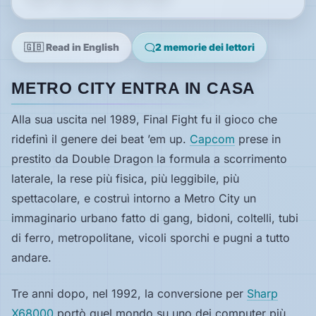
Speciali
🇬🇧 Read in English
2 memorie dei lettori
METRO CITY ENTRA IN CASA
Guide
Alla sua uscita nel 1989, Final Fight fu il gioco che
Classici
ridefinì il genere dei beat ’em up.
Capcom
prese in
giocabili
oggi
prestito da Double Dragon la formula a scorrimento
Emulatori
laterale, la rese più fisica, più leggibile, più
e
spettacolare, e costruì intorno a Metro City un
interpreti
immaginario urbano fatto di gang, bidoni, coltelli, tubi
Memories
di ferro, metropolitane, vicoli sporchi e pugni a tutto
andare.
Interviste
Tre anni dopo, nel 1992, la conversione per
Sharp
X68000
portò quel mondo su uno dei computer più