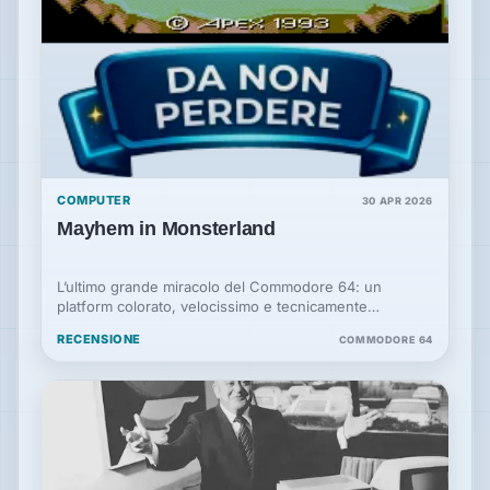
COMPUTER
30 APR 2026
Mayhem in Monsterland
L’ultimo grande miracolo del Commodore 64: un
platform colorato, velocissimo e tecnicamente
sorprendente, arrivato quando l’8 bit Commodore
RECENSIONE
COMMODORE 64
sembrava ormai fuori tempo massimo.