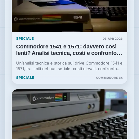
SPECIALE
03 APR 2026
Commodore 1541 e 1571: davvero così
lenti? Analisi tecnica, costi e confronto
con la cassetta
Un’analisi tecnica e storica sui drive Commodore 1541 e
1571, tra limiti del bus seriale, costi elevati, confronto
con il Datassette e soluzioni come fast loader e
SPECIALE
COMMODORE 64
cartucce.