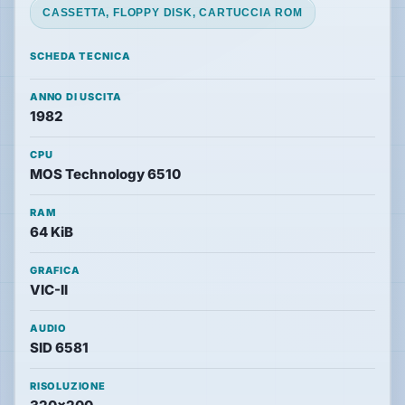
CASSETTA, FLOPPY DISK, CARTUCCIA ROM
SCHEDA TECNICA
Speciali
ANNO DI USCITA
1982
Guide
CPU
Classici
MOS Technology 6510
giocabili
oggi
RAM
Emulatori
64 KiB
e
interpreti
GRAFICA
VIC-II
Memories
AUDIO
SID 6581
Interviste
RISOLUZIONE