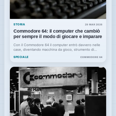
STORIA
29 MAR 2026
Commodore 64: il computer che cambiò
per sempre il modo di giocare e imparare
Con il Commodore 64 il computer entrò davvero nelle
case, diventando macchina da gioco, strumento di
scoperta e simbolo di un’intera generazione.
SPECIALE
COMMODORE 64