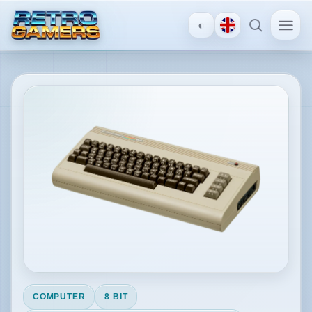
◐
MENU
×
Commodore 64
ACCOUNT
Accedi
/
Registrati
SCOPRI
Recensioni
COMPUTER
8 BIT
News