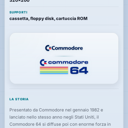
320×200
Hardware
SUPPORTI
cassetta, floppy disk, cartuccia ROM
PIATTAFORME
Tutte
le
piattaforme
Console
Computer
Arcade
LA STORIA
Presentato da Commodore nel gennaio 1982 e
lanciato nello stesso anno negli Stati Uniti, il
Commodore 64 si diffuse poi con enorme forza in