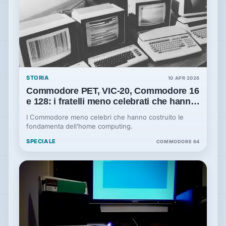
STORIA
10 APR 2026
Commodore PET, VIC-20, Commodore 16
e 128: i fratelli meno celebrati che hanno
fatto la storia
I Commodore meno celebri che hanno costruito le
fondamenta dell’home computing.
SPECIALE
COMMODORE 64