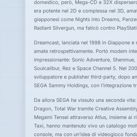
domestico, però, Mega-CD e 32X dispersero e
era potente nel 2D e complessa nel 3D, amat
giapponesi come Nights into Dreams, Panzer
Radiant Silvergun, ma faticò contro PlaySta
Dreamcast, lanciata nel 1998 in Giappone e n
amate retrospettivamente. Portò modem integ
impressionante: Sonic Adventure, Shenmue, J
Soulcalibur, Rez e Space Channel 5. Nel 200
sviluppatore e publisher third-party, dopo 
SEGA Sammy Holdings, con l’integrazione t
Da allora SEGA ha vissuto una seconda vita: 
Dragon, Total War tramite Creative Assembly
Megami Tensei attraverso Atlus, insieme ai ri
Taxi, hanno mantenuto vivo un catalogo molt
console, ma con un’idea di videogioco fondata