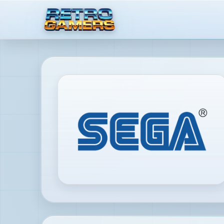
MENU
×
ACCOUNT
Accedi
/
Registrati
SCOPRI
Recensioni