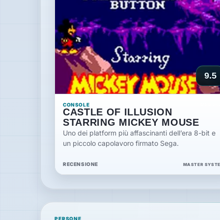
9.5
CONSOLE
11 MAR 20
CASTLE OF ILLUSION
STARRING MICKEY MOUSE
Uno dei platform più affascinanti dell’era 8-bit e
un piccolo capolavoro firmato Sega.
RECENSIONE
MASTER SYST
PERSONE