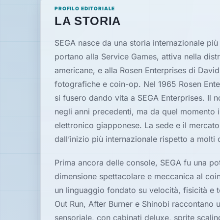
News
PROFILO EDITORIALE
LA STORIA
Speciali
SEGA nasce da una storia internazionale più
portano alla Service Games, attiva nella dist
Guide
americane, e alla Rosen Enterprises di David
fotografiche e coin-op. Nel 1965 Rosen Ente
Classici
si fusero dando vita a SEGA Enterprises. Il
giocabili
oggi
negli anni precedenti, ma da quel momento in
Emulatori
elettronico giapponese. La sede e il mercato 
e
dall’inizio più internazionale rispetto a molti
interpreti
Prima ancora delle console, SEGA fu una pot
Memories
dimensione spettacolare e meccanica al coin
un linguaggio fondato su velocità, fisicità
Interviste
Out Run, After Burner e Shinobi raccontano 
sensoriale, con cabinati deluxe, sprite scali