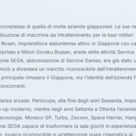
 complessa di quella di molte aziende giapponesi. Le sue ra
ribuzione di macchine da intrattenimento per le basi militari
 Rosen, imprenditore statunitense attivo in Giappone con c
rprises e Nihon Goraku Bussan, erede delle attività Servic
 nome SEGA, abbreviazione di Service Games, era già stato 
iziò a diventare un marchio riconoscibile dell’intrattenimen
principale rimasero il Giappone, ma l’identità dell’azienda f
 concorrenti.
enza arcade. Periscope, alla fine degli anni Sessanta, imp
-op moderno, mentre negli anni Settanta e Ottanta l’azienda
 e tecnologia. Monaco GP, Turbo, Zaxxon, Space Harrier, Han
una SEGA capace di trasformare la sala giochi in esperienza
ng, musica riconoscibile e un’attenzione quasi cinematica al