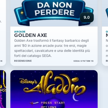
26
9.0
e.
ARCADE
C
31 MAG 2026
GOLDEN AXE
Golden Axe trasformò il fantasy barbarico degli
N
anni ’80 in azione arcade pura: tre eroi, magie
o
spettacolari, cavalcature e una delle identità più
m
forti del catalogo SEGA.
m
RECENSIONE
R
RN
SEGA SYSTEM 16