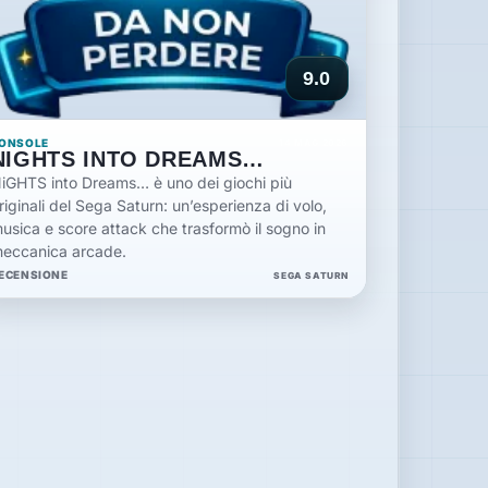
9.0
ONSOLE
14 MAG 2026
NIGHTS INTO DREAMS…
iGHTS into Dreams… è uno dei giochi più
riginali del Sega Saturn: un’esperienza di volo,
usica e score attack che trasformò il sogno in
eccanica arcade.
ECENSIONE
SEGA SATURN