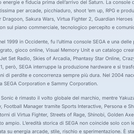
nergie e fiducia prima dell’arrivo del Saturn. La console 
issima per arcade, picchiaduro, shoot ’em up, RPG e produ
 Dragoon, Sakura Wars, Virtua Fighter 2, Guardian Heroes
tion sul piano commerciale, tecnologico percepito e comunic
el 1999 in Occidente, fu l’ultima console SEGA e una delle 
rato, gioco online, Visual Memory Unit e un catalogo crea
et Set Radio, Skies of Arcadia, Phantasy Star Online, Craz
1, però, SEGA interruppe la produzione hardware e si trasf
anni di perdite e concorrenza sempre più dura. Nel 2004 na
ra SEGA Corporation e Sammy Corporation.
Sonic è rimasto il volto globale del marchio, mentre Yakuz
, Football Manager tramite Sports Interactive, Persona e Sh
torni di Virtua Fighter, Streets of Rage, Shinobi, Golden Ax
o ampio. L’eredità storica di SEGA non coincide solo con l
 su energia arcade, stile, rischio e sperimentazione. È sta