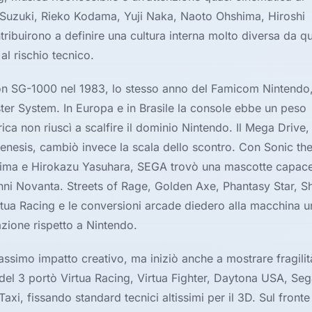
Suzuki, Rieko Kodama, Yuji Naka, Naoto Ohshima, Hiroshi
ribuirono a definire una cultura interna molto diversa da qu
al rischio tecnico.
on SG-1000 nel 1983, lo stesso anno del Famicom Nintendo,
ter System. In Europa e in Brasile la console ebbe un peso
a non riuscì a scalfire il dominio Nintendo. Il Mega Drive, 
nesis, cambiò invece la scala dello scontro. Con Sonic th
ima e Hirokazu Yasuhara, SEGA trovò una mascotte capace
nni Novanta. Streets of Rage, Golden Axe, Phantasy Star, S
tua Racing e le conversioni arcade diedero alla macchina un
azione rispetto a Nintendo.
ssimo impatto creativo, ma iniziò anche a mostrare fragilit
el 3 portò Virtua Racing, Virtua Fighter, Daytona USA, Sega
i, fissando standard tecnici altissimi per il 3D. Sul fronte