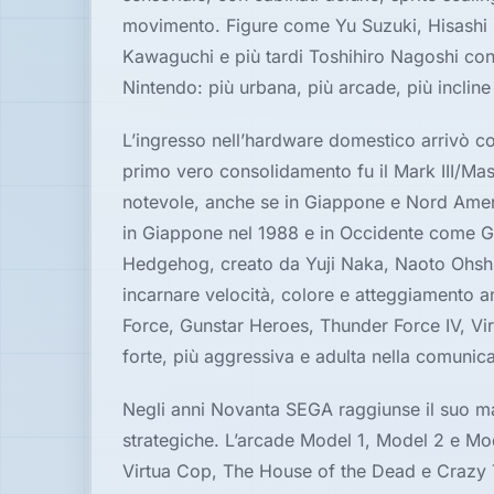
movimento. Figure come Yu Suzuki, Hisashi 
Hardware
Kawaguchi e più tardi Toshihiro Nagoshi cont
Nintendo: più urbana, più arcade, più incline 
PIATTAFORME
L’ingresso nell’hardware domestico arrivò c
Tutte
le
primo vero consolidamento fu il Mark III/Mas
piattaforme
notevole, anche se in Giappone e Nord Americ
in Giappone nel 1988 e in Occidente come Ge
Console
Hedgehog, creato da Yuji Naka, Naoto Ohsh
incarnare velocità, colore e atteggiamento a
Computer
Force, Gunstar Heroes, Thunder Force IV, Vir
forte, più aggressiva e adulta nella comunic
Arcade
Negli anni Novanta SEGA raggiunse il suo ma
strategiche. L’arcade Model 1, Model 2 e Mod
Virtua Cop, The House of the Dead e Crazy Tax