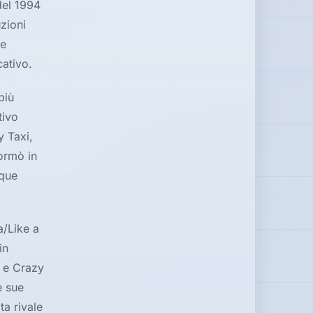
del 1994
zioni
 e
ativo.
più
tivo
y Taxi,
ormò in
cque
a/Like a
in
e e Crazy
e sue
ta rivale