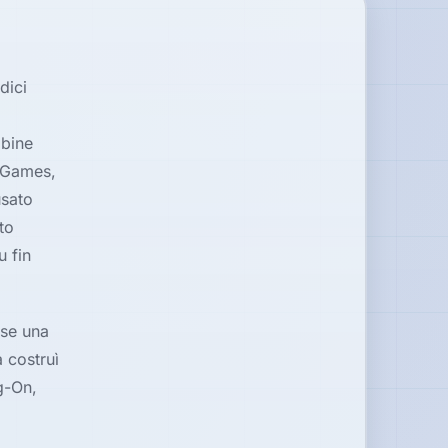
dici
abine
e Games,
usato
to
u fin
ose una
 costruì
g-On,