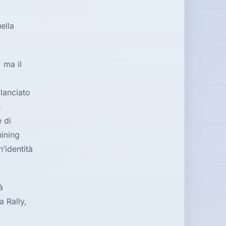
ella
 ma il
lanciato
e
 di
hining
’identità
à
 Rally,