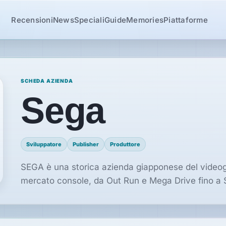
Recensioni
News
Speciali
Guide
Memories
Piattaforme
SCHEDA AZIENDA
Sega
Sviluppatore
Publisher
Produttore
SEGA è una storica azienda giapponese del videog
mercato console, da Out Run e Mega Drive fino a 