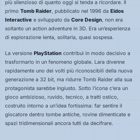
più silenzioso di quanto oggi si tenda a ricordare. Il
Hardware
primo
Tomb Raider
, pubblicato nel 1996 da
Eidos
Interactive
e sviluppato da
Core Design
, non era
soltanto un action adventure in 3D. Era un’esperienza
PIATTAFORME
di esplorazione lenta, solitaria, quasi sospesa.
Tutte
le
piattaforme
La versione
PlayStation
contribuì in modo decisivo a
trasformarlo in un fenomeno globale. Lara divenne
Console
rapidamente uno dei volti più riconoscibili della nuova
generazione a 32 bit, ma ridurre Tomb Raider alla sua
Computer
protagonista sarebbe ingiusto. Sotto l’icona c’era un
gioco ambizioso, ruvido, tecnico, a tratti ostico,
costruito intorno a un’idea fortissima: far sentire il
Arcade
giocatore dentro tombe antiche, rovine dimenticate e
spazi tridimensionali ancora tutti da decifrare.