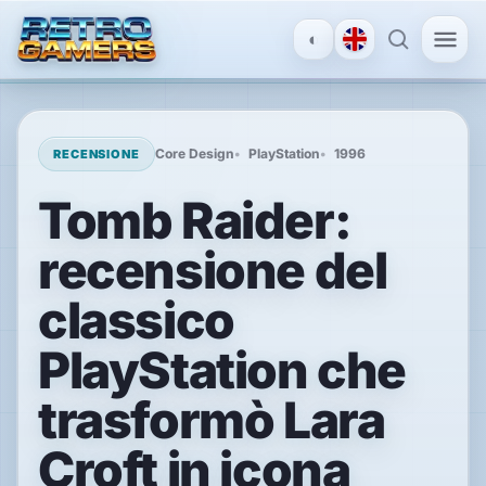
◐
MENU
×
Core Design
PlayStation
1996
RECENSIONE
Tomb Raider:
ACCOUNT
recensione del
Accedi
/
Registrati
classico
PlayStation che
SCOPRI
trasformò Lara
Recensioni
Croft in icona
News