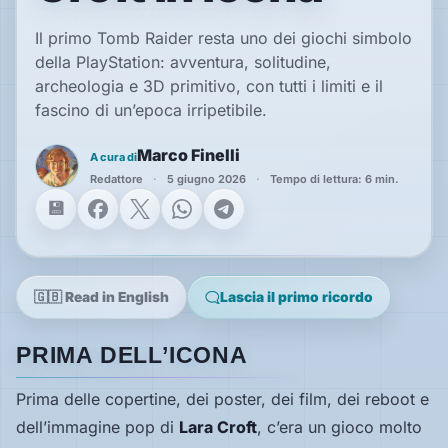
Il primo Tomb Raider resta uno dei giochi simbolo
della PlayStation: avventura, solitudine,
Speciali
archeologia e 3D primitivo, con tutti i limiti e il
fascino di un’epoca irripetibile.
Guide
Marco Finelli
A cura di
Classici
Redattore
5 giugno 2026
Tempo di lettura: 6 min.
giocabili
Facebook
X
WhatsApp
Telegram
oggi
Emulatori
e
interpreti
🇬🇧 Read in English
Lascia il primo ricordo
Memories
PRIMA DELL’ICONA
Prima delle copertine, dei poster, dei film, dei reboot e
Interviste
dell’immagine pop di
Lara Croft
, c’era un gioco molto