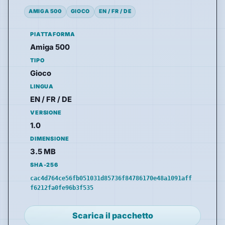
AMIGA 500
GIOCO
EN / FR / DE
PIATTAFORMA
Amiga 500
TIPO
Gioco
LINGUA
EN / FR / DE
VERSIONE
1.0
DIMENSIONE
3.5 MB
SHA-256
cac4d764ce56fb051031d85736f84786170e48a1091aff
f6212fa0fe96b3f535
Scarica il pacchetto