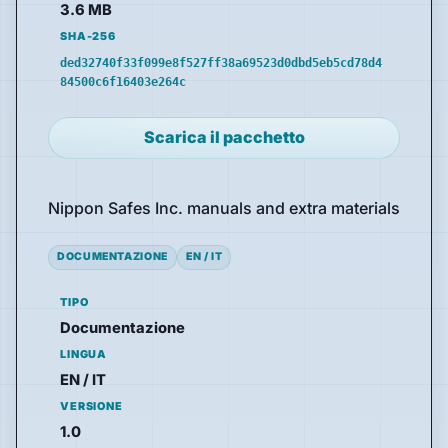
3.6 MB
SHA-256
ded32740f33f099e8f527ff38a69523d0dbd5eb5cd78d4
84500c6f16403e264c
Scarica il pacchetto
Nippon Safes Inc. manuals and extra materials
DOCUMENTAZIONE
EN / IT
TIPO
Documentazione
LINGUA
EN / IT
VERSIONE
1.0