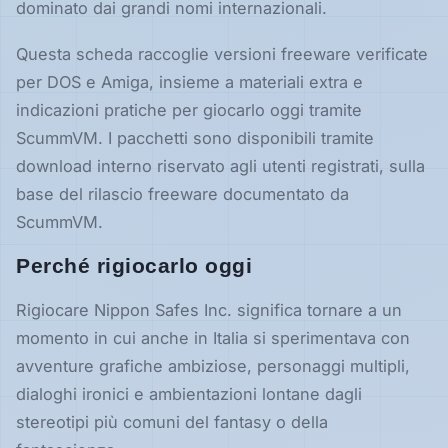
dominato dai grandi nomi internazionali.
Hardware
Questa scheda raccoglie versioni freeware verificate
per DOS e Amiga, insieme a materiali extra e
PIATTAFORME
indicazioni pratiche per giocarlo oggi tramite
Tutte
ScummVM. I pacchetti sono disponibili tramite
le
piattaforme
download interno riservato agli utenti registrati, sulla
base del rilascio freeware documentato da
Console
ScummVM.
Perché rigiocarlo oggi
Computer
Rigiocare Nippon Safes Inc. significa tornare a un
momento in cui anche in Italia si sperimentava con
Arcade
avventure grafiche ambiziose, personaggi multipli,
dialoghi ironici e ambientazioni lontane dagli
stereotipi più comuni del fantasy o della