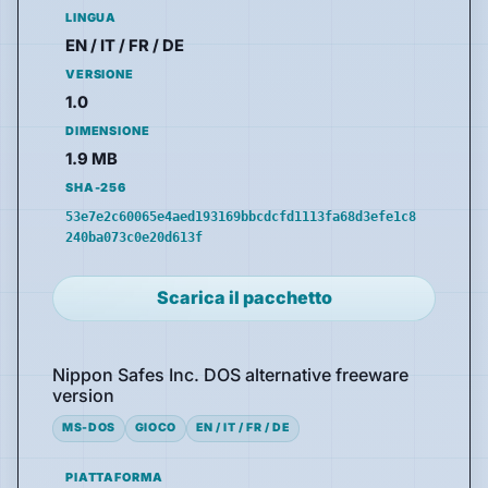
LINGUA
EN / IT / FR / DE
VERSIONE
1.0
DIMENSIONE
1.9 MB
SHA-256
53e7e2c60065e4aed193169bbcdcfd1113fa68d3efe1c8
240ba073c0e20d613f
Scarica il pacchetto
Nippon Safes Inc. DOS alternative freeware
version
MS-DOS
GIOCO
EN / IT / FR / DE
PIATTAFORMA