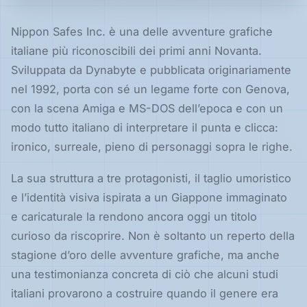
Nippon Safes Inc. è una delle avventure grafiche
Speciali
italiane più riconoscibili dei primi anni Novanta.
Sviluppata da Dynabyte e pubblicata originariamente
nel 1992, porta con sé un legame forte con Genova,
Guide
con la scena Amiga e MS-DOS dell’epoca e con un
Classici
modo tutto italiano di interpretare il punta e clicca:
giocabili
ironico, surreale, pieno di personaggi sopra le righe.
oggi
Emulatori
La sua struttura a tre protagonisti, il taglio umoristico
e
interpreti
e l’identità visiva ispirata a un Giappone immaginato
e caricaturale la rendono ancora oggi un titolo
Memories
curioso da riscoprire. Non è soltanto un reperto della
stagione d’oro delle avventure grafiche, ma anche
una testimonianza concreta di ciò che alcuni studi
Interviste
italiani provarono a costruire quando il genere era