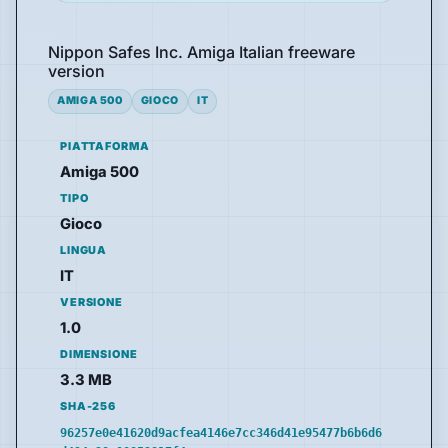
Nippon Safes Inc. Amiga Italian freeware
version
AMIGA 500
GIOCO
IT
PIATTAFORMA
Amiga 500
TIPO
Gioco
LINGUA
IT
VERSIONE
1.0
DIMENSIONE
3.3 MB
SHA-256
96257e0e41620d9acfea4146e7cc346d41e95477b6b6d6