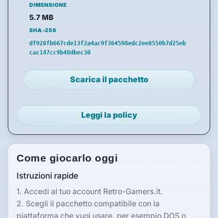
DIMENSIONE
5.7 MB
SHA-256
df928fb667cde13f2a4ac9f364598edc2ee8550b7d25eb
cac147cc9b48dbec30
Scarica il pacchetto
Leggi la policy
Come giocarlo oggi
Istruzioni rapide
1. Accedi al tuo account Retro-Gamers.it.
2. Scegli il pacchetto compatibile con la
piattaforma che vuoi usare, per esempio DOS o