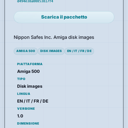
d494e38a00853817f4
Scarica il pacchetto
Nippon Safes Inc. Amiga disk images
AMIGA 500
DISK IMAGES
EN / IT / FR / DE
PIATTAFORMA
Amiga 500
TIPO
Disk images
LINGUA
EN / IT / FR / DE
VERSIONE
1.0
DIMENSIONE