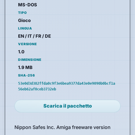
MS-DOS
TIPO
Gioco
LINGUA
EN / IT / FR / DE
VERSIONE
1.0
DIMENSIONE
1.9 MB
SHA-256
53e0d3d382ffda0c9f3e6bea9377da43e0e9090b0bcf1a
56eb62af0ceb3732eb
Scarica il pacchetto
Nippon Safes Inc. Amiga freeware version