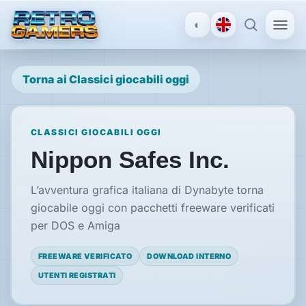
◐
Torna ai Classici giocabili oggi
MENU
×
CLASSICI GIOCABILI OGGI
ACCOUNT
Nippon Safes Inc.
Accedi
/
Registrati
L’avventura grafica italiana di Dynabyte torna
giocabile oggi con pacchetti freeware verificati
per DOS e Amiga
SCOPRI
FREEWARE VERIFICATO
DOWNLOAD INTERNO
Recensioni
UTENTI REGISTRATI
News