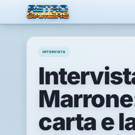
MENU
×
INTERVISTA
Intervist
ACCOUNT
Accedi
/
Registrati
Marrone:
SCOPRI
carta e l
Recensioni