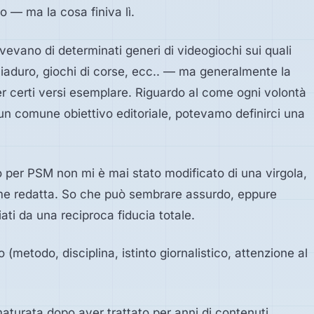
 — ma la cosa finiva lì.
vevano di determinati generi di videogiochi sui quali
cchiaduro, giochi di corse, ecc.. — ma generalmente la
er certi versi esemplare. Riguardo al come ogni volontà
 un comune obiettivo editoriale, potevamo definirci una
o per PSM non mi è mai stato modificato di una virgola,
me redatta. So che può sembrare assurdo, eppure
ti da una reciproca fiducia totale.
o (metodo, disciplina, istinto giornalistico, attenzione al
aturata dopo aver trattato per anni di contenuti