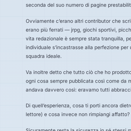
seconda del suo numero di pagine prestabilito
Ovviamente c’erano altri contributor che scri
erano più ferrati — jrpg, giochi sportivi, pi
vita redazionale è sempre stata tranquilla, p
individuale s’incastrasse alla perfezione per
squadra ideale.
Va inoltre detto che tutto ciò che ho prodott
ogni cosa sempre pubblicata così come da 
andava davvero così: eravamo tutti abbraccia
Di quell’esperienza, cosa ti porti ancora dietr
lettore) e cosa invece non rimpiangi affatto?
Sicuramente resta la sicurezza in sé stessi m