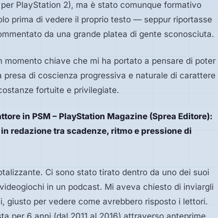
mpo per PlayStation 2), ma è stato comunque formativo
olo prima di vedere il proprio testo — seppur riportasse
 commentato da una grande platea di gente sconosciuta.
n momento chiave che mi ha portato a pensare di poter
a presa di coscienza progressiva e naturale di carattere
ostanze fortuite e privilegiate.
ttore in PSM – PlayStation Magazine (Sprea Editore):
a in redazione tra scadenze, ritmo e pressione di
alizzante. Ci sono stato tirato dentro da uno dei suoi
 videogiochi in un podcast. Mi aveva chiesto di inviargli
hi, giusto per vedere come avrebbero risposto i lettori.
ista per 6 anni (dal 2011 al 2016) attraverso anteprime,