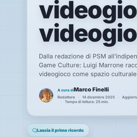
videogioc
News
videogi
Speciali
Guide
Dalla redazione di PSM all’indipe
Classici
giocabili
Game Culture: Luigi Marrone racco
oggi
videogioco come spazio culturale, 
Emulatori
e
interpreti
Marco Finelli
A cura di
Redattore
14 dicembre 2025
Aggiorn
Tempo di lettura: 25 min.
Memories
Interviste
Lascia il primo ricordo