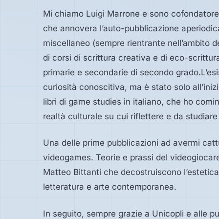
Mi chiamo Luigi Marrone e sono cofondatore
che annovera l’auto-pubblicazione aperiodica
miscellaneo (sempre rientrante nell’ambito d
di corsi di scrittura creativa e di eco-scrittu
primarie e secondarie di secondo grado.L’es
curiosità conoscitiva, ma è stato solo all’iniz
libri di game studies in italiano, che ho co
realtà culturale su cui riflettere e da studiar
Una delle prime pubblicazioni ad avermi cattu
videogames. Teorie e prassi del videogiocare
Matteo Bittanti che decostruiscono l’estetic
letteratura e arte contemporanea.
In seguito, sempre grazie a Unicopli e alle p