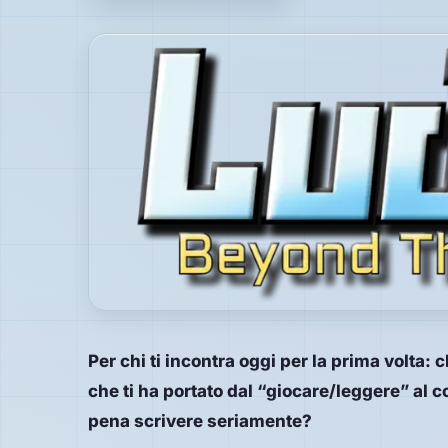
Hardware
PIATTAFORME
Tutte
le
piattaforme
Console
Computer
Arcade
Per chi ti incontra oggi per la prima volta: 
che ti ha portato dal “giocare/leggere” al c
pena scrivere seriamente?