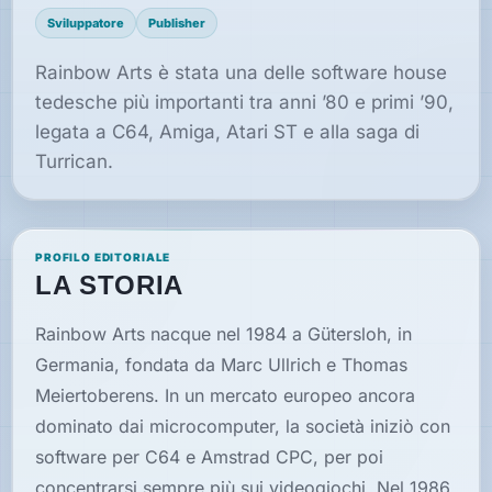
Sviluppatore
Publisher
Speciali
Rainbow Arts è stata una delle software house
tedesche più importanti tra anni ’80 e primi ’90,
legata a C64, Amiga, Atari ST e alla saga di
Guide
Turrican.
Classici
giocabili
oggi
PROFILO EDITORIALE
Emulatori
LA STORIA
e
interpreti
Rainbow Arts nacque nel 1984 a Gütersloh, in
Germania, fondata da Marc Ullrich e Thomas
Memories
Meiertoberens. In un mercato europeo ancora
dominato dai microcomputer, la società iniziò con
Interviste
software per C64 e Amstrad CPC, per poi
concentrarsi sempre più sui videogiochi. Nel 1986