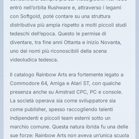
Hardware
entrò nell’orbita Rushware e, attraverso i legami
con Softgold, poté contare su una struttura
distributiva più ampia rispetto a molti piccoli studi
PIATTAFORME
tedeschi dell’epoca. Questo le permise di
Tutte
diventare, tra fine anni Ottanta e inizio Novanta,
le
uno dei nomi più riconoscibili della scena
piattaforme
videoludica tedesca.
Console
Il catalogo Rainbow Arts era fortemente legato a
Commodore 64, Amiga e Atari ST, con qualche
Computer
presenza anche su Amstrad CPC, PC e console.
La società operava sia come sviluppatore sia
Arcade
come publisher, spesso raccogliendo talenti
indipendenti e piccoli team esterni sotto un
marchio comune. Questa natura ibrida fu una delle
sue forze: Rainbow Arts non aveva un’unica scuola