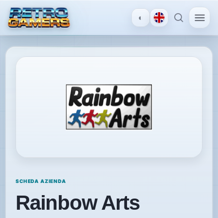
◐
MENU
×
ACCOUNT
Accedi
/
Registrati
SCOPRI
SCHEDA AZIENDA
Recensioni
Rainbow Arts
News