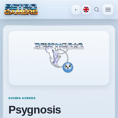
◐
MENU
×
ACCOUNT
Accedi
/
Registrati
SCOPRI
SCHEDA AZIENDA
Recensioni
Psygnosis
News