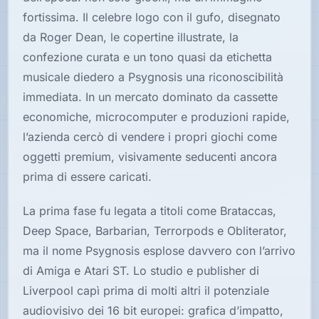
Hardware
fortissima. Il celebre logo con il gufo, disegnato
da Roger Dean, le copertine illustrate, la
confezione curata e un tono quasi da etichetta
PIATTAFORME
musicale diedero a Psygnosis una riconoscibilità
Tutte
immediata. In un mercato dominato da cassette
le
economiche, microcomputer e produzioni rapide,
piattaforme
l’azienda cercò di vendere i propri giochi come
Console
oggetti premium, visivamente seducenti ancora
prima di essere caricati.
Computer
La prima fase fu legata a titoli come Brataccas,
Deep Space, Barbarian, Terrorpods e Obliterator,
Arcade
ma il nome Psygnosis esplose davvero con l’arrivo
di Amiga e Atari ST. Lo studio e publisher di
Liverpool capì prima di molti altri il potenziale
audiovisivo dei 16 bit europei: grafica d’impatto,