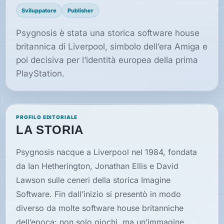
Sviluppatore
Publisher
Speciali
Psygnosis è stata una storica software house
britannica di Liverpool, simbolo dell’era Amiga e
poi decisiva per l’identità europea della prima
Guide
PlayStation.
Classici
giocabili
oggi
PROFILO EDITORIALE
Emulatori
LA STORIA
e
interpreti
Psygnosis nacque a Liverpool nel 1984, fondata
da Ian Hetherington, Jonathan Ellis e David
Memories
Lawson sulle ceneri della storica Imagine
Software. Fin dall’inizio si presentò in modo
Interviste
diverso da molte software house britanniche
dell’epoca: non solo giochi, ma un’immagine