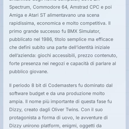
Hardware
Spectrum, Commodore 64, Amstrad CPC e poi
Amiga e Atari ST alimentavano una scena
rapidissima, economica e molto competitiva. Il
PIATTAFORME
primo grande successo fu BMX Simulator,
Tutte
pubblicato nel 1986, titolo semplice ma efficace
le
che definì subito una parte dell’identità iniziale
piattaforme
dell’azienda: giochi accessibili, prezzo contenuto,
Console
forte presenza nei negozi e capacità di parlare al
pubblico giovane.
Computer
Il periodo 8 bit di Codemasters fu dominato dal
software budget e da una produzione molto
Arcade
ampia. Il nome più importante di questa fase fu
Dizzy, creato dagli Oliver Twins. Con il suo
protagonista a forma di uovo, le avventure di
Dizzy unirono platform, enigmi, oggetti da