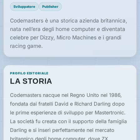
Sviluppatore
Publisher
Speciali
Codemasters è una storica azienda britannica,
nata nell’era degli home computer e diventata
celebre per Dizzy, Micro Machines e i grandi
Guide
racing game.
Classici
giocabili
oggi
PROFILO EDITORIALE
Emulatori
LA STORIA
e
interpreti
Codemasters nacque nel Regno Unito nel 1986,
fondata dai fratelli David e Richard Darling dopo
Memories
le prime esperienze di sviluppo per Mastertronic.
La società fu creata con il supporto della famiglia
Interviste
Darling e si inserì perfettamente nel mercato
britannico degli home computer, dove ZX