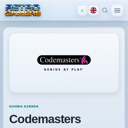
◐
MENU
×
ACCOUNT
Accedi
/
Registrati
SCOPRI
SCHEDA AZIENDA
Recensioni
Codemasters
News