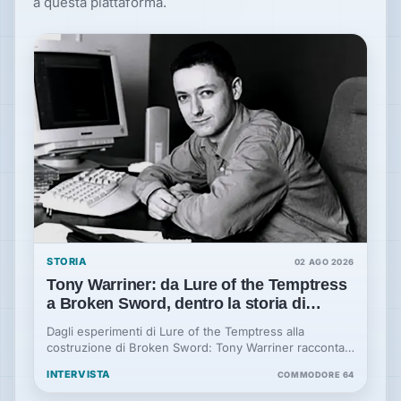
a questa piattaforma.
STORIA
02 AGO 2026
Tony Warriner: da Lure of the Temptress
a Broken Sword, dentro la storia di
Revolution
Dagli esperimenti di Lure of the Temptress alla
costruzione di Broken Sword: Tony Warriner racconta
la storia tecnica e umana di Revolution Software.
INTERVISTA
COMMODORE 64