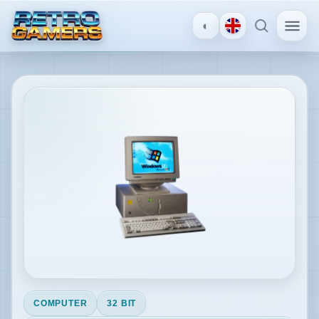
◐
MENU
×
Microsoft Windows
ACCOUNT
Accedi
/
Registrati
SCOPRI
Recensioni
COMPUTER
32 BIT
News