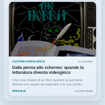
CULTURA VIDEOLUDICA
31 LUG 2026
Dalla penna allo schermo: quando la
letteratura diventa videogioco
Che cosa rimane di un libro quando la sua trama
diventa uno spazio da esplorare e le sue scelte
passano nelle mani del giocatore? Da The Hobbit a The
SPECIALE
ZX SPECTRUM
Witcher, la letteratura incontra il videogioco e cambia
forma.