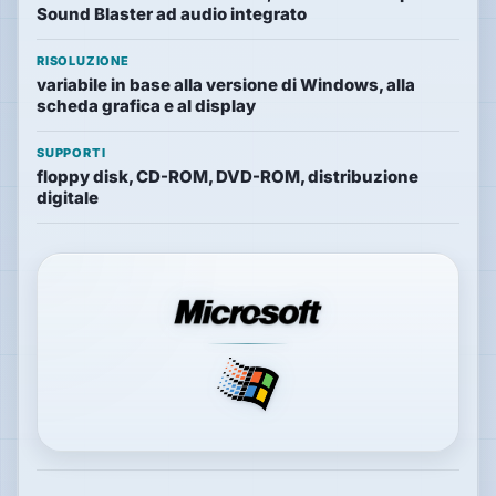
Sound Blaster ad audio integrato
Hardware
RISOLUZIONE
variabile in base alla versione di Windows, alla
scheda grafica e al display
PIATTAFORME
Tutte
SUPPORTI
le
floppy disk, CD-ROM, DVD-ROM, distribuzione
piattaforme
digitale
Console
Computer
Arcade