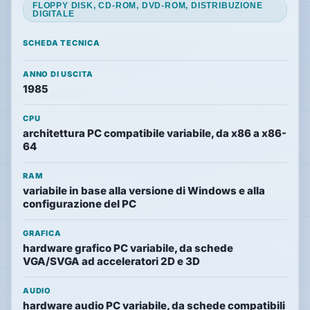
FLOPPY DISK, CD-ROM, DVD-ROM, DISTRIBUZIONE
DIGITALE
SCHEDA TECNICA
Speciali
ANNO DI USCITA
1985
Guide
CPU
Classici
architettura PC compatibile variabile, da x86 a x86-
giocabili
64
oggi
Emulatori
RAM
e
variabile in base alla versione di Windows e alla
interpreti
configurazione del PC
Memories
GRAFICA
hardware grafico PC variabile, da schede
VGA/SVGA ad acceleratori 2D e 3D
Interviste
AUDIO
hardware audio PC variabile, da schede compatibili