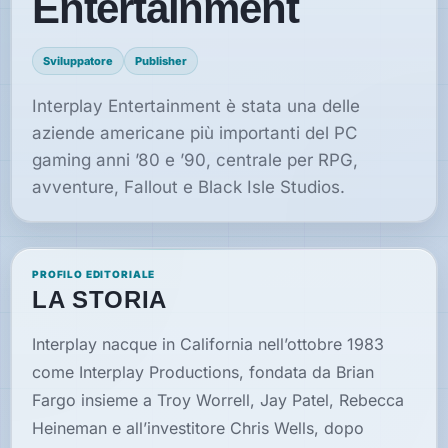
Entertainment
Sviluppatore
Publisher
Speciali
Interplay Entertainment è stata una delle
Guide
aziende americane più importanti del PC
gaming anni ’80 e ’90, centrale per RPG,
Classici
avventure, Fallout e Black Isle Studios.
giocabili
oggi
Emulatori
e
PROFILO EDITORIALE
interpreti
LA STORIA
Memories
Interplay nacque in California nell’ottobre 1983
come Interplay Productions, fondata da Brian
Fargo insieme a Troy Worrell, Jay Patel, Rebecca
Interviste
Heineman e all’investitore Chris Wells, dopo