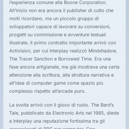
l’esperienza comune alla Boone Corporation.
Hardware
All’inizio non era ancora il publisher di culto che
molti ricordano, ma un piccolo gruppo di
sviluppatori capace di lavorare su conversioni,
PIATTAFORME
progetti su commissione e avventure testuali
Tutte
le
illustrate. Il primo contratto importante arrivò con
piattaforme
Activision, per cui Interplay realizzò Mindshadow,
The Tracer Sanction e Borrowed Time. Era una
Console
fase ancora artigianale, ma già mostrava una certa
attenzione alla scrittura, alla struttura narrativa e
Computer
all’idea di computer game come spazio più
complesso rispetto all’arcade puro.
Arcade
La svolta arrivò con il gioco di ruolo. The Bard’s
Tale, pubblicato da Electronic Arts nel 1985, diede
a Interplay una reputazione fortissima tra gli