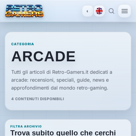
◐
MENU
×
CATEGORIA
ARCADE
ACCOUNT
Accedi
Tutti gli articoli di Retro-Gamers.it dedicati a
/
arcade: recensioni, speciali, guide, news e
Registrati
approfondimenti dal mondo retro-gaming.
4 CONTENUTI DISPONIBILI
SCOPRI
Recensioni
FILTRA ARCHIVIO
Trova subito quello che cerchi
News