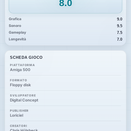
8.0
Grafica
9.0
Sonoro
9.5
Gameplay
7.5
Longevità
7.0
SCHEDA GIOCO
PIATTAFORMA
Amiga 500
FORMATO
Floppy disk
SVILUPPATORE
Digital Concept
PUBLISHER
Loriciel
CREATORI
Chris Hülsbeck