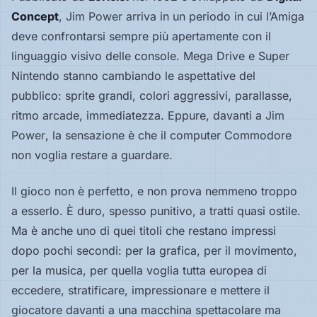
Hardware
Concept
,
Jim Power
arriva in un periodo in cui l’Amiga
deve confrontarsi sempre più apertamente con il
linguaggio visivo delle console. Mega Drive e Super
PIATTAFORME
Nintendo stanno cambiando le aspettative del
Tutte
pubblico: sprite grandi, colori aggressivi, parallasse,
le
ritmo arcade, immediatezza. Eppure, davanti a
Jim
piattaforme
Power
, la sensazione è che il computer Commodore
Console
non voglia restare a guardare.
Il gioco non è perfetto, e non prova nemmeno troppo
Computer
a esserlo. È duro, spesso punitivo, a tratti quasi ostile.
Ma è anche uno di quei titoli che restano impressi
Arcade
dopo pochi secondi: per la grafica, per il movimento,
per la musica, per quella voglia tutta europea di
eccedere, stratificare, impressionare e mettere il
giocatore davanti a una macchina spettacolare ma