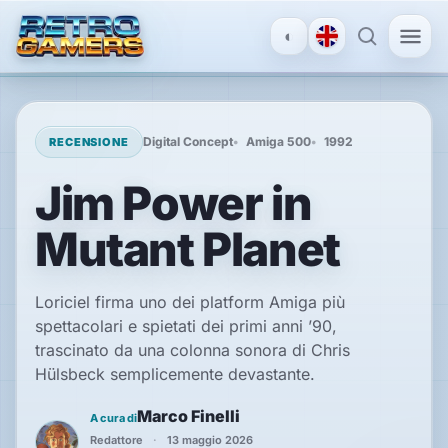
◐
MENU
×
Digital Concept
Amiga 500
1992
RECENSIONE
Jim Power in
ACCOUNT
Mutant Planet
Accedi
/
Registrati
Loriciel firma uno dei platform Amiga più
spettacolari e spietati dei primi anni ’90,
SCOPRI
trascinato da una colonna sonora di Chris
Hülsbeck semplicemente devastante.
Recensioni
Marco Finelli
A cura di
Redattore
13 maggio 2026
News