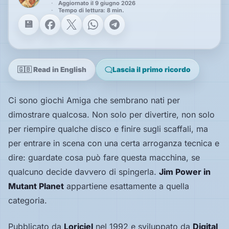
Aggiornato il 9 giugno 2026
Tempo di lettura: 8 min.
Facebook
X
WhatsApp
Telegram
Speciali
Guide
🇬🇧 Read in English
Lascia il primo ricordo
Classici
Ci sono giochi Amiga che sembrano nati per
giocabili
oggi
dimostrare qualcosa. Non solo per divertire, non solo
Emulatori
per riempire qualche disco e finire sugli scaffali, ma
e
per entrare in scena con una certa arroganza tecnica e
interpreti
dire: guardate cosa può fare questa macchina, se
Memories
qualcuno decide davvero di spingerla.
Jim Power in
Mutant Planet
appartiene esattamente a quella
categoria.
Interviste
Pubblicato da
Loriciel
nel 1992 e sviluppato da
Digital